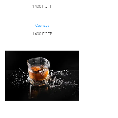
1 400 FCFP
Cachaça
1 400 FCFP
Whisky JB, Red Label, Jack Daniel,
Ballantines, Chivas ou Jameson